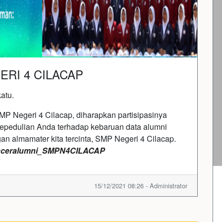
RI 4 CILACAP
atu.
P Negeri 4 Cilacap, diharapkan partisipasinya
Kepedulian Anda terhadap kebaruan data alumni
 almamater kita tercinta, SMP Negeri 4 Cilacap.
y/traceralumni_SMPN4CILACAP
15/12/2021 08:26 - Administrator