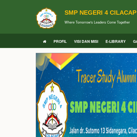
SMP NEGERI 4 CILACAP
Where Tomorrow's Leaders Come Together
PROFIL
VISI DAN MISI
E-LIBRARY
G