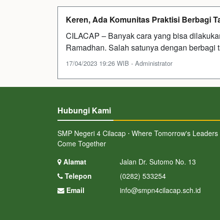
Keren, Ada Komunitas Praktisi Berbagi Tak
CILACAP – Banyak cara yang bisa dilakukan
Ramadhan. Salah satunya dengan berbagi ta
17/04/2023 19:26 WIB - Administrator
Hubungi Kami
SMP Negeri 4 Cilacap ⋅ Where Tomorrow's Leaders
Come Together
Alamat
Jalan Dr. Sutomo No. 13
Telepon
(0282) 533254
Email
info@smpn4cilacap.sch.id