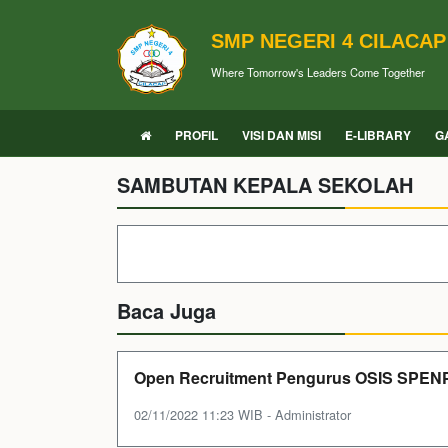
SMP NEGERI 4 CILACAP
Where Tomorrow's Leaders Come Together
PROFIL
VISI DAN MISI
E-LIBRARY
G
SAMBUTAN KEPALA SEKOLAH
Baca Juga
Open Recruitment Pengurus OSIS SPENP
02/11/2022 11:23 WIB - Administrator