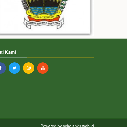
uti Kami
Powered by
sekolahku.web.id