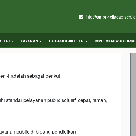
info@smpn4cilacap.sch.id
ALERI
LAYANAN
EKTRAKURIKULER
IMPLEMENTASI KURI
ri 4 adalah sebagai berikut :
standar pelayanan public solusif, cepat, ramah,
ti
yanan public di bidang pendidikan