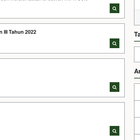
 III Tahun 2022
T
A