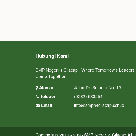
Hubungi Kami
SMP Negeri 4 Cilacap ⋅ Where Tomorrow's Leaders
Come Together
Alamat
Jalan Dr. Sutomo No. 13
Telepon
(0282) 533254
Email
info@smpn4cilacap.sch.id
Copyright © 2019 - 2026
SMP Negeri 4 Cilacap
All r