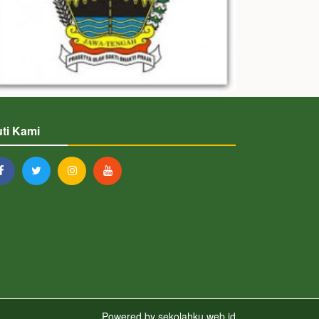
uti Kami
Powered by
sekolahku.web.id