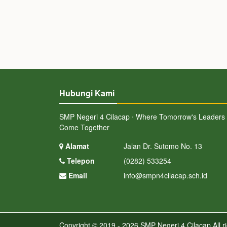
Hubungi Kami
SMP Negeri 4 Cilacap ⋅ Where Tomorrow's Leaders
Come Together
Alamat
Jalan Dr. Sutomo No. 13
Telepon
(0282) 533254
Email
info@smpn4cilacap.sch.id
Copyright © 2019 - 2026
SMP Negeri 4 Cilacap
All r