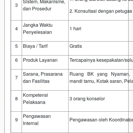
Sistem, Makanisme,
3
dan Prosedur
2. Konsultasi dengan petuga
Jangka Waktu
4
1 hari
Penyelesaian
5
Biaya / Tarif
Gratis
6
Produk Layanan
Tercapainya kesepakatan/solu
Sarana, Prasarana
Ruang BK yang Nyaman, Pa
7
dan Fasilitas
mandi tamu, Kotak saran, Pel
Kompetensi
8
3 orang konselor
Pelaksana
Pengawasan
9
Pengawasan oleh Koordinato
Internal