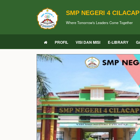
SMP NEGERI 4 CILACAP
Where Tomorrow's Leaders Come Together
PROFIL
VISI DAN MISI
E-LIBRARY
G