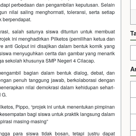
dapi perbedaan dan pengambilan keputusan. Selain
n nilai saling menghormati, toleransi, serta setiap
 berpendapat.
asi, salah satunya siswa dituntun untuk membuat
T
ojek ini menghadirkan Pilketos (pemilihan ketua dan
 anti Golput ini disajikan dalam bentuk komik yang
i, siswa menyuguhkan cerita dan gambar yang menarik
rga sekolah khusunya SMP Negeri 4 Cilacap.
A
engambil bagian dalam bentuk dialog, debat, dan
dengan penuh tanggung jawab, berkolaborasi dengan
menerapkan nilai demokrasi dalam kehidupan sehari-
I G.
lketos, Pippo, “projek ini untuk menentukan pimpinan
esempatan bagi siswa untuk praktik langsung dalam
pirasi masing-masing”
gga para siswa tidak bosan, tetapi justru dapat