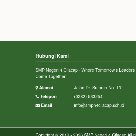
Hubungi Kami
SMP Negeri 4 Cilacap ⋅ Where Tomorrow's Leaders
Come Together
Alamat
Jalan Dr. Sutomo No. 13
Telepon
(0282) 533254
Email
info@smpn4cilacap.sch.id
Copyright © 2019 - 2026
SMP Negeri 4 Cilacap
All r