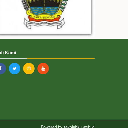
uti Kami
Powered by
sekolahku.web.id