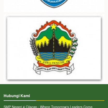
Hubungi Kami
SMP Negeri 4 Cilacap ⋅ Where Tomorrow's Leaders Come